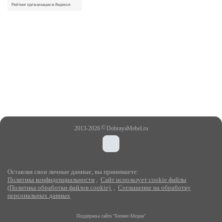
©
2013-2026
DobrayaMebel.ru
Оставляя свои личные данные, вы принимаете:
Политика конфиденциальности
,
Сайт использует cookie файлы
(Политика обработки файлов cookie)
,
Соглашение на обработку
персональных данных
Поддержка сайта "Бизнес-Медиа"