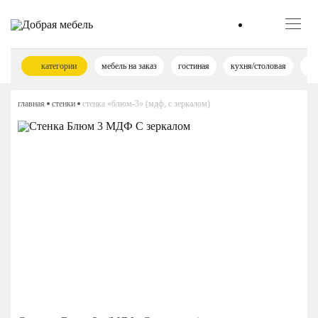
категории
мебель на заказ
гостиная
кухня/столовая
сп
главная
стенки
стенка «блюм-3» (мдф, с зеркалом)