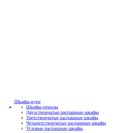
Шкафы-купе
Шкафы-пеналы
Двухстворчатые распашные шкафы
Трехстворчатые распашные шкафы
Четырехстворчатые распашные шкафы
Угловые распашные шкафы