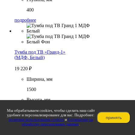
400
подробнее
Тумба под ТВ «Гранд-1»
(МДФ, Белый)
19 220
₽
Ширина, мм
1500
Высота, мм
600
Мы обрабатываем cookies, чтобы сделать наш сайт
удобнее и персонализированее для вас. Подробнее:
принять
Глубина, мм
политика использования cookies
и
Соглашение на
обработку персональных данных
.
400