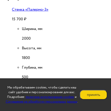
Стенка «Палермо-3»
15 700
₽
Ширина, мм
2000
Высота, мм
1800
Глубина, мм
500
подробнее
Мы обрабатываем cookies, чтобы сделать наш
сайт удобнее и персонализированее для вас.
принять
Подробнее:
политика использования cookies
и
Стенка «Палермо-6»
Соглашение на обработку персональных данных
.