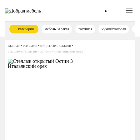
категории
мебель на заказ
гостиная
кухня/столовая
сп
главная
стеллажи
открытые стеллажи
стеллаж открытый «остин-3» (итальянский орех)