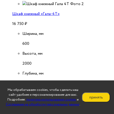
Шкаф книжный «Гала-4Т»
16 750
₽
Ширина, мм
600
Высота, мм
2000
Глубина, мм
400
Мы обрабатываем cookies, чтобы сделать наш
подробнее
сайт удобнее и персонализированее для вас.
принять
Подробнее:
политика использования cookies
и
Соглашение на обработку персональных данных
.