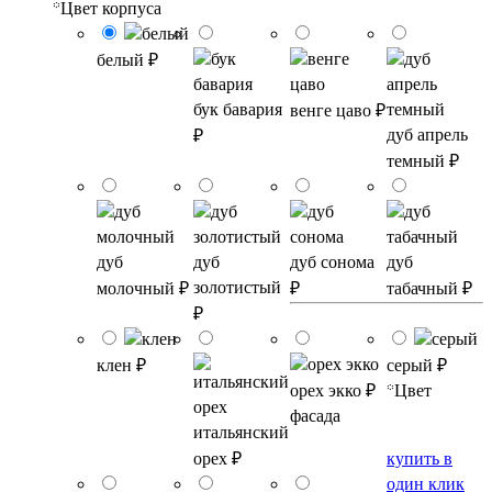
*
Цвет корпуса
белый
₽
бук бавария
венге цаво
₽
дуб апрель
₽
темный
₽
дуб
дуб
дуб сонома
дуб
золотистый
молочный
₽
₽
табачный
₽
₽
клен
₽
серый
₽
орех экко
₽
*
Цвет
фасада
итальянский
орех
₽
купить в
один клик