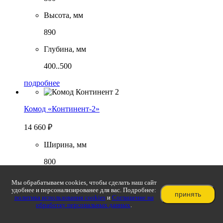
Высота, мм
890
Глубина, мм
400..500
подробнее
Комод «Континент-2»
14 660
₽
Ширина, мм
800
Высота, мм
Мы обрабатываем cookies, чтобы сделать наш сайт
удобнее и персонализированее для вас. Подробнее:
принять
890
политика использования cookies
и
Соглашение на
обработку персональных данных
.
Глубина, мм