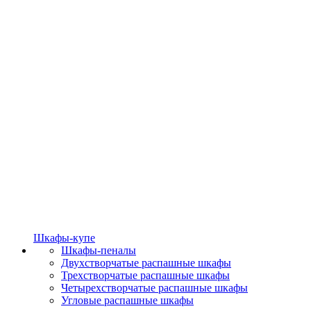
Шкафы-купе
Шкафы-пеналы
Двухстворчатые распашные шкафы
Трехстворчатые распашные шкафы
Четырехстворчатые распашные шкафы
Угловые распашные шкафы