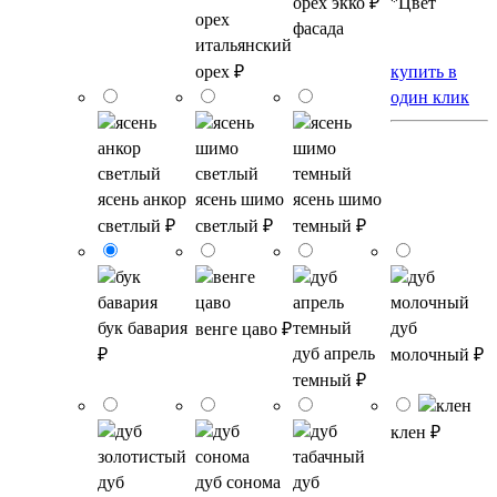
орех экко
₽
*
Цвет
фасада
итальянский
орех
₽
купить в
один клик
ясень анкор
ясень шимо
ясень шимо
светлый
₽
светлый
₽
темный
₽
бук бавария
дуб
венге цаво
₽
дуб апрель
₽
молочный
₽
темный
₽
клен
₽
дуб
дуб сонома
дуб