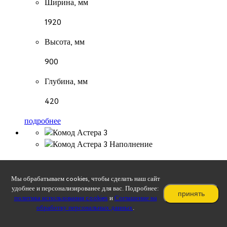
Ширина, мм
1920
Высота, мм
900
Глубина, мм
420
подробнее
Комод «Астера-3»
Мы обрабатываем cookies, чтобы сделать наш сайт
13 160
₽
удобнее и персонализированее для вас. Подробнее:
принять
политика использования cookies
и
Соглашение на
Ширина, мм
обработку персональных данных
.
1170