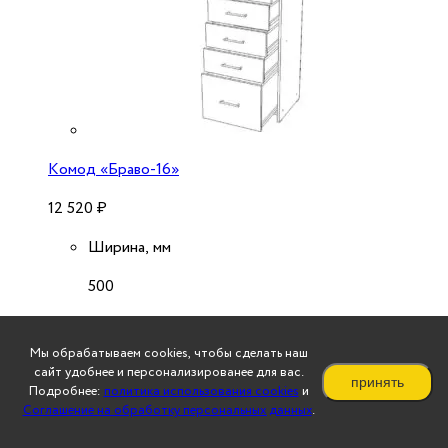
Комод «Браво-16»
12 520
₽
Ширина, мм
500
Высота, мм
Мы обрабатываем cookies, чтобы сделать наш
1350
сайт удобнее и персонализированее для вас.
принять
Подробнее:
политика использования cookies
и
Глубина, мм
Соглашение на обработку персональных данных
.
430