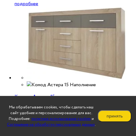
подробнее
Комод «Астера-15»
Мы обрабатываем cookies, чтобы сделать наш
24 260
₽
сайт удобнее и персонализированее для вас.
принять
Подробнее:
политика использования cookies
и
Ширина, мм
Соглашение на обработку персональных данных
.
1500