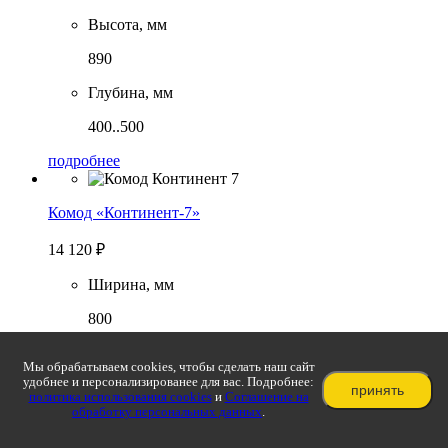
Высота, мм
890
Глубина, мм
400..500
подробнее
Комод «Континент-7»
14 120
₽
Ширина, мм
800
Высота, мм
Мы обрабатываем cookies, чтобы сделать наш сайт
удобнее и персонализированее для вас. Подробнее:
890
принять
политика использования cookies
и
Соглашение на
обработку персональных данных
.
Глубина, мм