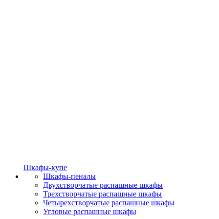
Шкафы-купе
Шкафы-пеналы
Двухстворчатые распашные шкафы
Трехстворчатые распашные шкафы
Четырехстворчатые распашные шкафы
Угловые распашные шкафы