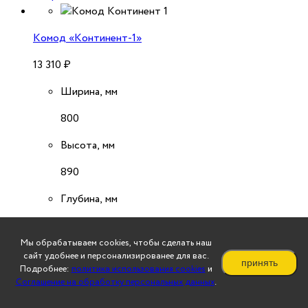
Комод «Континент-1»
13 310
₽
Ширина, мм
800
Высота, мм
890
Глубина, мм
400..500
Мы обрабатываем cookies, чтобы сделать наш
подробнее
сайт удобнее и персонализированее для вас.
принять
Подробнее:
политика использования cookies
и
Соглашение на обработку персональных данных
.