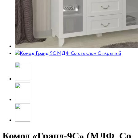
Комод «Гранд-9С» (МДФ, Со