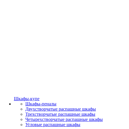
Шкафы-купе
Шкафы-пеналы
Двухстворчатые распашные шкафы
Трехстворчатые распашные шкафы
Четырехстворчатые распашные шкафы
Угловые распашные шкафы