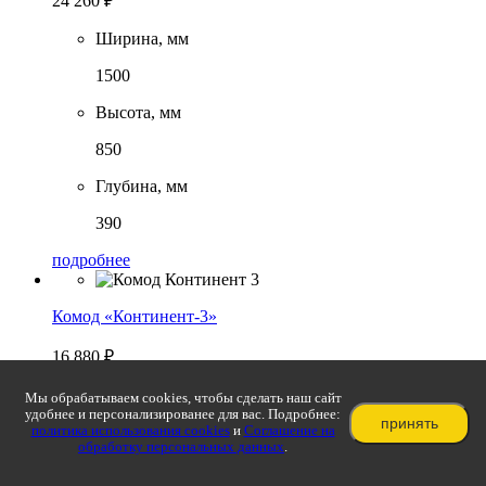
24 260
₽
Ширина, мм
1500
Высота, мм
850
Глубина, мм
390
подробнее
Комод «Континент-3»
16 880
₽
Ширина, мм
Мы обрабатываем cookies, чтобы сделать наш сайт
удобнее и персонализированее для вас. Подробнее:
принять
1200
политика использования cookies
и
Соглашение на
обработку персональных данных
.
Высота, мм