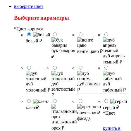
выберите цвет
Выберите параметры
*
Цвет корпуса
белый
₽
бук бавария
венге цаво
₽
дуб апрель
₽
темный
₽
дуб
дуб
дуб сонома
дуб
золотистый
молочный
₽
₽
табачный
₽
₽
клен
₽
серый
₽
орех экко
₽
*
Цвет
фасада
итальянский
орех
₽
купить в